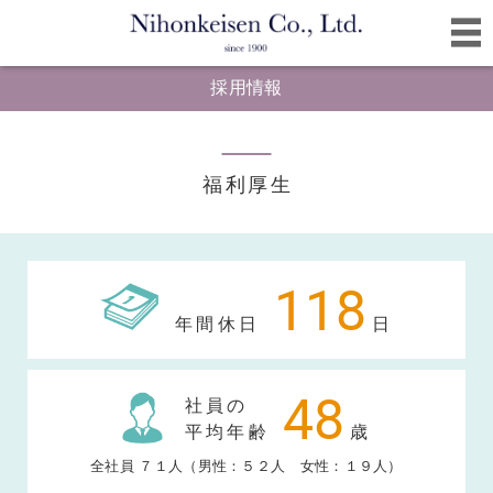
採用情報
福利厚生
118
年間休日
日
48
社員の
平均年齢
歳
全社員 ７１人（男性：５２人 女性：１９人）