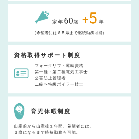
5
+
60
定年
歳
年
（希望者には６５歳まで継続勤務可能）
資格取得サポート制度
フォークリフト運転資格
第一種・第二種電気工事士
公害防止管理者
二級〜特級ボイラー技士
育児休暇制度
出産前から出産後１年間。希望者には、
３歳になるまで時短勤務も可能。