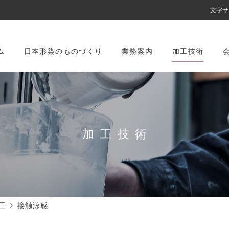
文字サ
ム
日本形染のものづくり
業務案内
加工技術
加工技術
工
接触涼感