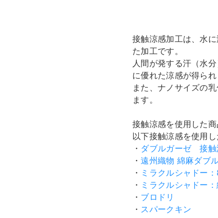
接触涼感加工は、水に
た加工です。
人間が発する汗（水分
に優れた涼感が得られ
また、ナノサイズの乳
ます。
接触涼感を使用した商品
以下接触涼感を使用し
・
ダブルガーゼ 接触
・
遠州織物 綿麻ダブ
・
ミラクルシャドー：8
・
ミラクルシャドー：
・
ブロドリ
・
スパークキン