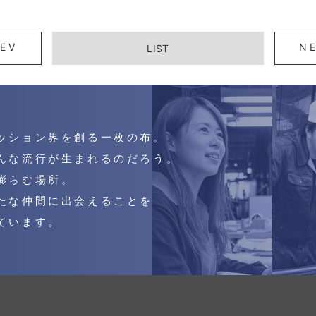
EV
N
LIST
ッション界を創る一枚の布。
んな流行が生まれるのだろう。
膨らむ場所。
たな仲間に出会えることを
ています。