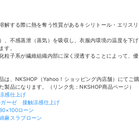
溶解する際に熱を奪う性質があるキシリトール・エリスリ
）、不感蒸泄（蒸気）を吸収し、衣服内環境の温度を下げ
ます。
化粒子系が繊維組織内部に深く浸透することによって、優
は、NKSHOP（Yahoo！ショッピング内店舗）にてご
た製品になります。（リンク先：NKSHOP商品ページ）
涼感仕上げ
ルガーゼ 接触涼感仕上げ
0×100ローン
綿麻スラブローン