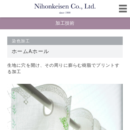
加工技術
染色加工
ホームAホール
生地に穴を開け、その周りに膨らむ樹脂でプリントす
る加工